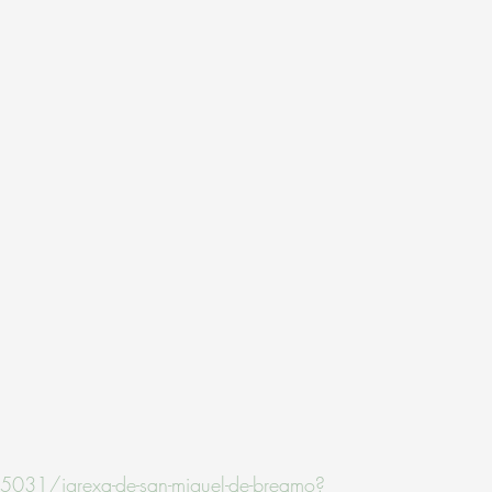
5031/igrexa-de-san-miguel-de-breamo?