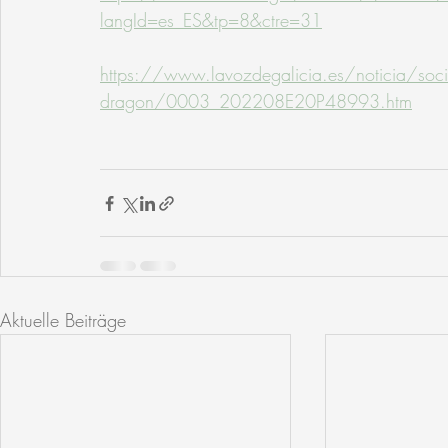
langId=es_ES&tp=8&ctre=31
https://www.lavozdegalicia.es/noticia/s
dragon/0003_202208E20P48993.htm
Aktuelle Beiträge