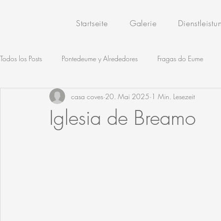
Startseite
Galerie
Dienstleist
Todos los Posts
Pontedeume y Alrededores
Fragas do Eume
casa coves
20. Mai 2025
1 Min. Lesezeit
Rutas por Rías Altas
Rutas Gastronómicas
Productos Local
Iglesia de Breamo