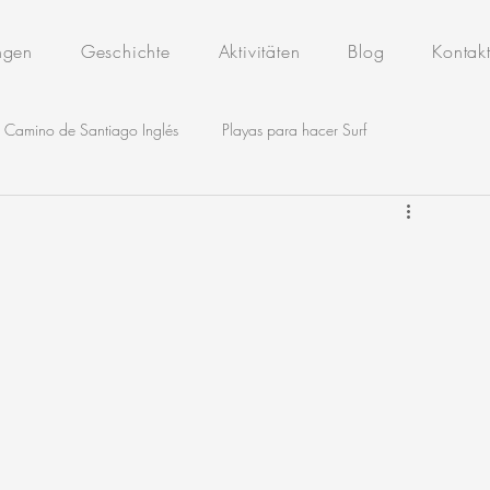
ungen
Geschichte
Aktivitäten
Blog
Kontak
Camino de Santiago Inglés
Playas para hacer Surf
es
Rutas de Senderismo