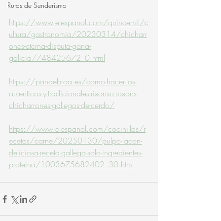
Rutas de Senderismo
https://www.elespanol.com/quincemil/c
ultura/gastronomia/20230314/chicharr
ones-eterna-disputa-gana-
galicia/748425672_0.html
https://pandebroa.es/como-hacer-los-
autenticos-y-tradicionales-rixonso-roxons-
chicharrones-gallegos-de-cerdo/
https://www.elespanol.com/cocinillas/r
ecetas/carne/20250130/pulpo-lacon-
deliciosa-receta-gallega-solo-ingredientes-
proteina/1003675682402_30.html