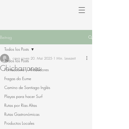
Beitrag
Todos los Posts
casa coves
20. Mai 2025
1 Min. Lesezeit
Todos los Posts
Chicharrones
Pontedeume y Alrededores
Fragas do Eume
Camino de Santiago Inglés
Playas para hacer Surf
Rutas por Rías Altas
Rutas Gastronómicas
Productos Locales