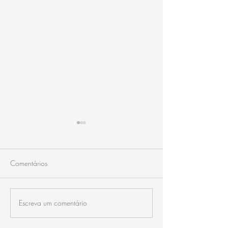
Comentários
La Cucaña
Iglesia de Bream
Escreva um comentário