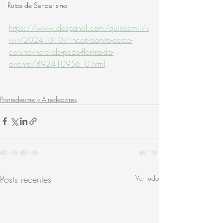
Rutas de Senderismo
https://www.elespanol.com/quincemil/v
ivir/20241010/rincon-bonito-cerca-
coruna-increible-pazo-flor-traida-
oriente/892410956_0.html
Pontedeume y Alrededores
Posts recentes
Ver tudo