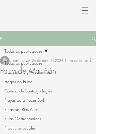
Post
Todas as publicações
casa coves
26 de nov. de 2024
1 min de leitura
Todas as publicações
Pazo de Mariñán
Pontedeume y Alrededores
Fragas do Eume
Camino de Santiago Inglés
Playas para hacer Surf
Rutas por Rías Altas
Rutas Gastronómicas
Productos Locales