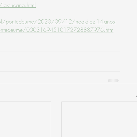
la-cucana.html
rrol/pontedeume/2023/09/12/noa-diaz-14-anos-
ana-pontedeume/00031694510172728887976.htm