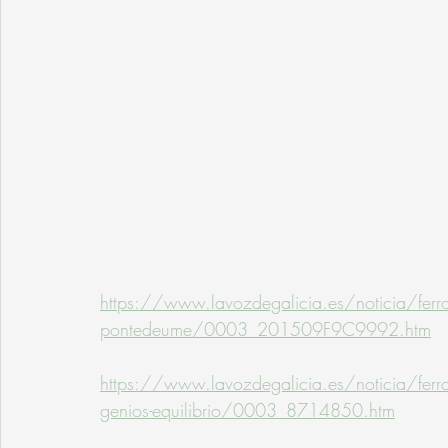
https://www.lavozdegalicia.es/noticia/fe
pontedeume/0003_201509F9C9992.htm
https://www.lavozdegalicia.es/noticia/fe
genios-equilibrio/0003_8714850.htm