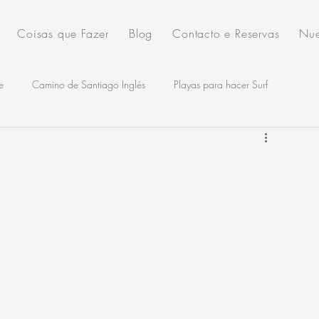
Coisas que Fazer
Blog
Contacto e Reservas
Nue
e
Camino de Santiago Inglés
Playas para hacer Surf
es
Rutas de Senderismo