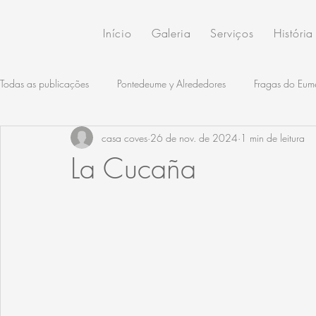
Início
Galeria
Serviços
História
Todas as publicações
Pontedeume y Alrededores
Fragas do Eum
casa coves
26 de nov. de 2024
1 min de leitura
Rutas por Rías Altas
Rutas Gastronómicas
Productos Local
La Cucaña