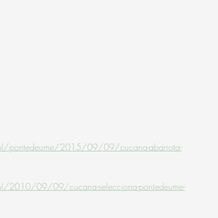
rrol/pontedeume/2015/09/09/cucana-abarrota-
rrol/2010/09/09/cucana-selecciona-pontedeume-