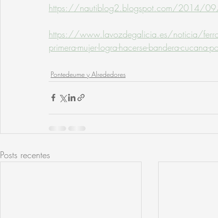
https://nautiblog2.blogspot.com/2014/09/
https://www.lavozdegalicia.es/noticia/fe
primera-mujer-logra-hacerse-bandera-cuc
Pontedeume y Alrededores
Posts recentes