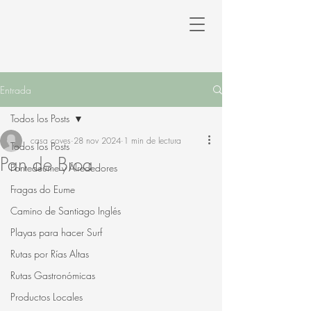
Entrada
Todos los Posts
casa coves
28 nov 2024
1 min de lectura
Todos los Posts
Pan de Broa
Pontedeume y Alrededores
Fragas do Eume
Camino de Santiago Inglés
Playas para hacer Surf
Rutas por Rías Altas
Rutas Gastronómicas
Productos Locales