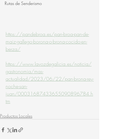
Rutas de Senderismo
https://pandebroa.es/pan-broa-pan-de-
maiz-gallego-borona-o-brona-cocido-en-
berza/
https://www.lavozdegalicia.es/noticia/
gastronomia/mas-
actualidad/2023/06/22/pan-brona-rey-
noche-san-
juan/00031687433655090896784.h
tm
Productos Locales