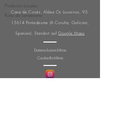
Productos Locales
Casa de Covés. Aldea Os Loureiros,
95.
Rutas de Senderismo
15614
Pontedeume (A Coruña, Galicien,
Spanien). Standort auf
Google Maps
Datenschutzrichtlinie
Cookie-Richtlinie
VUT - CO - 010445