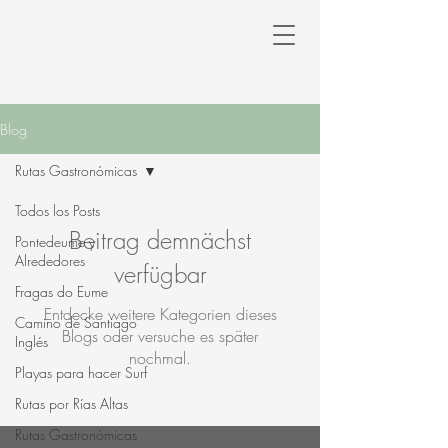
Blog
Rutas Gastronómicas
Todos los Posts
Beitrag demnächst
Pontedeume y
Alrededores
verfügbar
Fragas do Eume
Entdecke weitere Kategorien dieses
Camino de Santiago
Blogs oder versuche es später
Inglés
nochmal.
Playas para hacer Surf
Rutas por Rías Altas
Rutas Gastronómicas